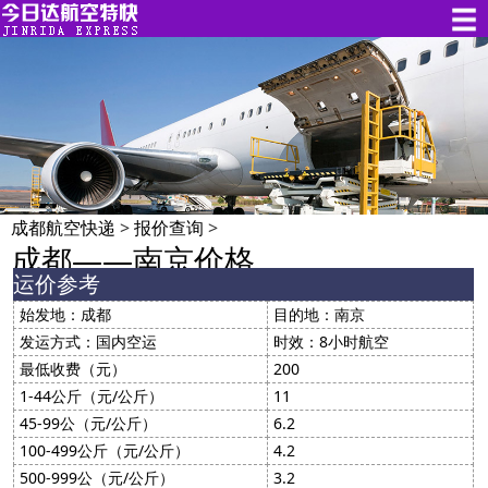
成都航空快递
>
报价查询
>
成都——南京价格
运价参考
始发地：成都
目的地：南京
发运方式：国内空运
时效：8小时航空
最低收费（元）
200
1-44公斤（元/公斤）
11
45-99公（元/公斤）
6.2
100-499公斤（元/公斤）
4.2
500-999公（元/公斤）
3.2