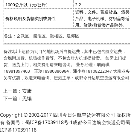
1000公斤以（元/公斤）
2.2
资料，文件。普通货品、酒类
价格说明及货物类别或属性
产品、电子机械、纺织品等适
用。鲜活/鲜货类产品除外。
备注：玄武区、秦淮区、鼓楼区、建邺区
备注:以上运价为到目的地机场后自提运费，其中已包含航空运费，
含燃附加费、机场操作费等。不包含对方机场提货费。 如需上门提
货、送货上门，相关费用请来电咨询。 业务经理：胡雨琪
18981897403，王玲18980886984，潘小燕18108222047 大宗业务
另有优惠，欢迎来电垂询。进港主单：成都今日达航空货运有限公司
上一篇：
安康
下一篇：
无锡
Copyright © 2002-2017 四川今日达航空货运有限公司 版权所
有 备案号：
蜀ICP备17039118号-1
成都今日达航空快递公司蜀
ICP备170391118