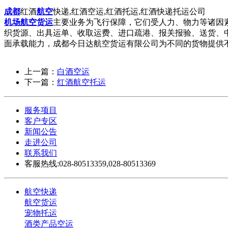
成都
红酒
航空
快递,红酒空运,红酒托运,红酒快递托运公司
机场
航空货运
主要业务为飞行保障，它们受人力、物力等诸因
织货源、出具运单、收取运费、进口疏港、报关报验、送货、
面承载能力，成都今日达航空货运有限公司为不同的货物提供
上一篇：
白酒空运
下一篇：
红酒航空托运
服务项目
客户专区
新闻公告
走进公司
联系我们
客服热线:028-80513359,028-80513369
航空快递
航空货运
宠物托运
酒类产品空运