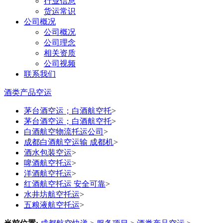
行业信息
货运常识
公司概况
公司概况
公司理念
相关资质
公司视频
联系我们
酒类产品空运
茅台酒空运；白酒航空托
>
茅台酒空运；白酒航空托
>
白酒航空物流托运公司
>
成都白酒航空运输 成都机
>
酒水包装空运
>
啤酒航空托运
>
洋酒航空托运
>
红酒航空托运 安全可靠
>
水井坊航空托运
>
五粮液航空托运
>