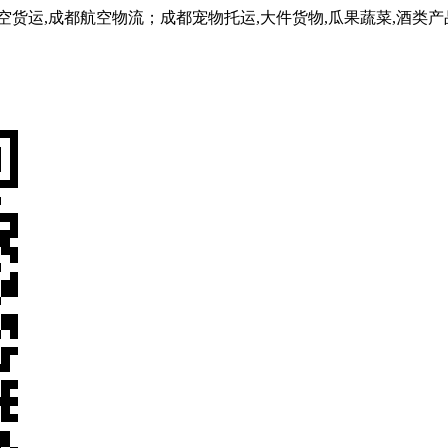
,成都航空物流；成都宠物托运,大件货物,瓜果蔬菜,酒类产品,医用