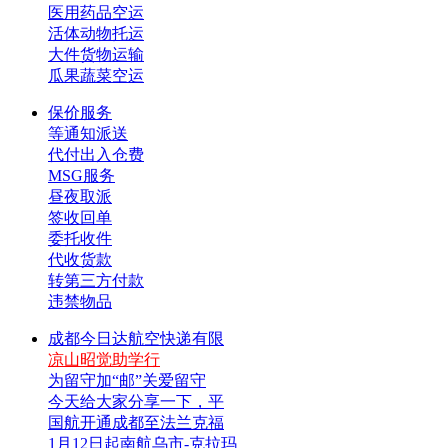
医用药品空运
活体动物托运
大件货物运输
瓜果蔬菜空运
保价服务
等通知派送
代付出入仓费
MSG服务
昼夜取派
签收回单
委托收件
代收货款
转第三方付款
违禁物品
成都今日达航空快递有限
凉山昭觉助学行
为留守加“邮”关爱留守
今天给大家分享一下，平
国航开通成都至法兰克福
1月12日起南航乌市-克拉玛