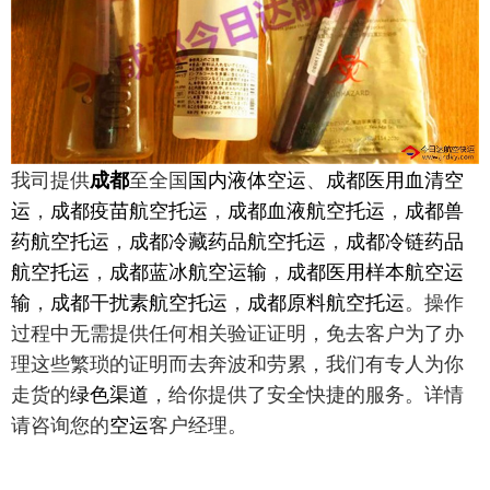
我司提供
成都
至全国
国内液体空运
、
成都医用血清空
运
，
成都疫苗航空托运
，
成都血液航空托运
，
成都兽
药航空托运
，
成都冷藏药品航空托运
，
成都冷链药品
航空托运
，
成都蓝冰航空运输
，
成都医用样本航空运
输
，
成都干扰素航空托运
，
成都原料航空托运
。操作
过程中无需提供任何相关验证证明，免去客户为了办
理这些繁琐的证明而去奔波和劳累，我们有专人为你
走货的
绿色渠道
，给你提供了安全快捷的服务。详情
请咨询您的
空运
客户经理。