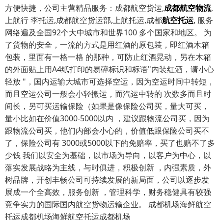
方便快捷，公司主营精品服务：成都航空货运,
成都航空物流
,
上航行 李托运,成都航空货运部,上航托运,成都
航空托运
, 服务
网络遍及全国92个大中城市和世界100 多个国家和地区。 为
了货物的安全，一流的方式是用红酒的原包装，即红酒木箱
包装，里面有一格一格 的那种，可防止红酒晃动，另在木箱
的外面贴上用A4纸打印的易碎标识和标语"内装红酒，请小心
轻放 "，国内运输大城市可选择空运，因为空运时间中转短，
而且空运公司一般会小轻搬运，而汽运中转的 次数多而且时
间长，另可买运输保险（如果是像保险公司买，量大可买，
量小比如在价值3000-5000以内 ，建议跟物流公司买，因为
跟物流公司买，他们内部会小心的，价值低跟保险公司买不
了，保险公司有 3000或5000以下的免赔率，买了也赔不了多
少钱 我们以安全为基础，以市场为导向，以客户为中心，以
落实发展战略为主线，与时俱进，积极创新 ，内强素质，外
树品牌，开创丰畅公司可持续发展的新局面，公司以逐步发
展成一个全高效，服务创新 ，管理科学，财务稳健具有较强
竞争实力的国际国内航空货物运输企业。 成都机场海鲜航空
托运成都机场海鲜航空托运成都机场