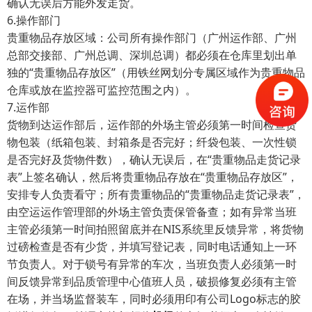
确认无误后方能外发走货。
6.操作部门
贵重物品存放区域：公司所有操作部门（广州运作部、广州
总部交接部、广州总调、深圳总调）都必须在仓库里划出单
独的“贵重物品存放区”（用铁丝网划分专属区域作为贵重物品
仓库或放在监控器可监控范围之内）。
7.运作部
货物到达运作部后，运作部的外场主管必须第一时间检查货
物包装（纸箱包装、封箱条是否完好；纤袋包装、一次性锁
是否完好及货物件数），确认无误后，在“贵重物品走货记录
表”上签名确认，然后将贵重物品存放在“贵重物品存放区”，
安排专人负责看守；所有贵重物品的“贵重物品走货记录表”，
由空运运作管理部的外场主管负责保管备查；如有异常当班
主管必须第一时间拍照留底并在NIS系统里反馈异常，将货物
过磅检查是否有少货，并填写登记表，同时电话通知上一环
节负责人。对于锁号有异常的车次，当班负责人必须第一时
间反馈异常到品质管理中心值班人员，破损修复必须有主管
在场，并当场监督装车，同时必须用印有公司Logo标志的胶