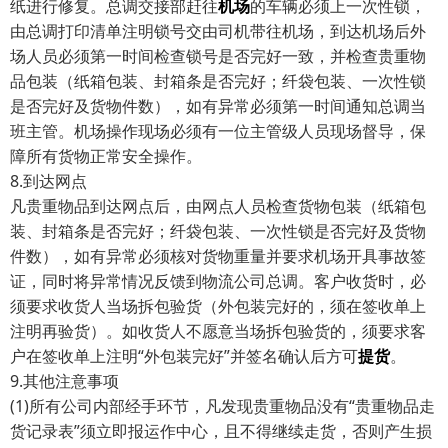
纸进行修复。总调交接部赶往
机场
的车辆必须上一次性锁，
由总调打印清单注明锁号交由司机带往机场，到达机场后外
场人员必须第一时间检查锁号是否完好一致，并检查贵重物
品包装（纸箱包装、封箱条是否完好；纤袋包装、一次性锁
是否完好及货物件数），如有异常必须第一时间通知总调当
班主管。机场操作现场必须有一位主管级人员现场督导，保
障所有货物正常安全操作。
8.到达网点
凡贵重物品到达网点后，由网点人员检查货物包装（纸箱包
装、封箱条是否完好；纤袋包装、一次性锁是否完好及货物
件数），如有异常必须核对货物重量并要求机场开具事故签
证，同时将异常情况反馈到物流公司总调。客户收货时，必
须要求收货人当场拆包验货（外包装完好的，须在签收单上
注明再验货）。如收货人不愿意当场拆包验货的，须要求客
户在签收单上注明“外包装完好”并签名确认后方可
提货
。
9.其他注意事项
(1)所有公司内部经手环节，凡发现贵重物品没有“贵重物品走
货记录表”须立即报运作中心，且不得继续走货，否则产生损