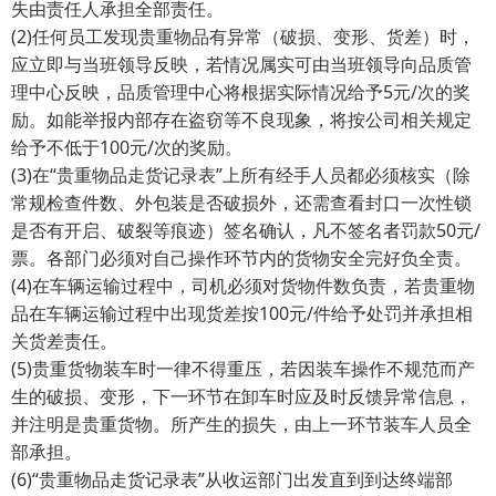
失由责任人承担全部责任。
(2)任何员工发现贵重物品有异常（破损、变形、货差）时，
应立即与当班领导反映，若情况属实可由当班领导向品质管
理中心反映，品质管理中心将根据实际情况给予5元/次的奖
励。如能举报内部存在盗窃等不良现象，将按公司相关规定
给予不低于100元/次的奖励。
(3)在“贵重物品走货记录表”上所有经手人员都必须核实（除
常规检查件数、外包装是否破损外，还需查看封口一次性锁
是否有开启、破裂等痕迹）签名确认，凡不签名者罚款50元/
票。各部门必须对自己操作环节内的货物安全完好负全责。
(4)在车辆运输过程中，司机必须对货物件数负责，若贵重物
品在车辆运输过程中出现货差按100元/件给予处罚并承担相
关货差责任。
(5)贵重货物装车时一律不得重压，若因装车操作不规范而产
生的破损、变形，下一环节在卸车时应及时反馈异常信息，
并注明是贵重货物。所产生的损失，由上一环节装车人员全
部承担。
(6)“贵重物品走货记录表”从收运部门出发直到到达终端部