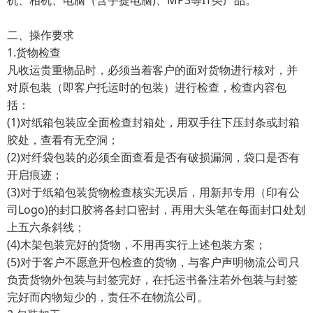
机、相机、电脑（含手提电脑)、MP3等IT类产品。
二、操作要求
1.货物检查
凡收运贵重物品时，必须当着客户的面对货物进行核对，并
对原包装（即客户托运时的包装）进行检查，检查内容包
括：
(1)对纸箱包装应全面检查封箱处，用双手往下压封条或封箱
胶处，查看有无空洞；
(2)对纤袋包装的必须全面查看是否有破损漏洞，袋口是否有
开启痕迹；
(3)对于纸箱包装货物检查核实无误后，用新邦专用（印有公
司Logo)的封口胶将各封口密封，再用大头笔在每面封口处划
上五六条斜线；
(4)木架包装完好的货物，不用再实行上述包装方案；
(5)对于客户不愿意开包检查的货物，与客户声明物流公司只
负责货物外包装与封签完好，在托运书备注若外包装与封签
完好而内物短少的，责任不在物流公司。