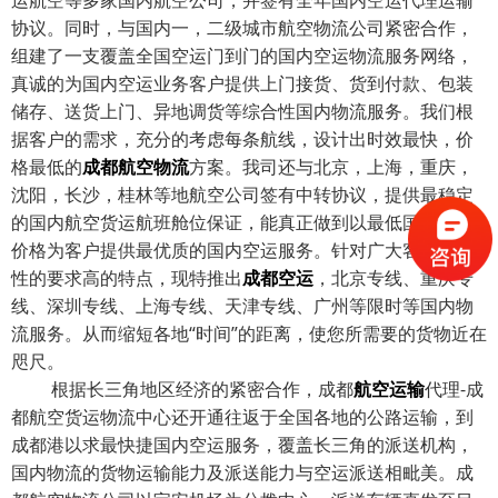
运航空等多家国内航空公司，并签有全年国内空运代理运输
协议。同时，与国内一，二级城市航空物流公司紧密合作，
组建了一支覆盖全国空运门到门的国内空运物流服务网络，
真诚的为国内空运业务客户提供上门接货、货到付款、包装
储存、送货上门、异地调货等综合性国内物流服务。我们根
据客户的需求，充分的考虑每条航线，设计出时效最快，价
格最低的
成都航空物流
方案。我司还与北京，上海，重庆，
沈阳，长沙，桂林等地航空公司签有中转协议，提供最稳定
的国内航空货运航班舱位保证，能真正做到以最低国内空运
价格为客户提供最优质的国内空运服务。针对广大客户时效
性的要求高的特点，现特推出
成都空运
，北京专线、重庆专
线、深圳专线、上海专线、天津专线、广州等限时等国内物
流服务。从而缩短各地“时间”的距离，使您所需要的货物近在
咫尺。
根据长三角地区经济的紧密合作，成都
航空运输
代理-成
都航空货运物流中心还开通往返于全国各地的公路运输，到
成都港以求最快捷国内空运服务，覆盖长三角的派送机构，
国内物流的货物运输能力及派送能力与空运派送相毗美。成