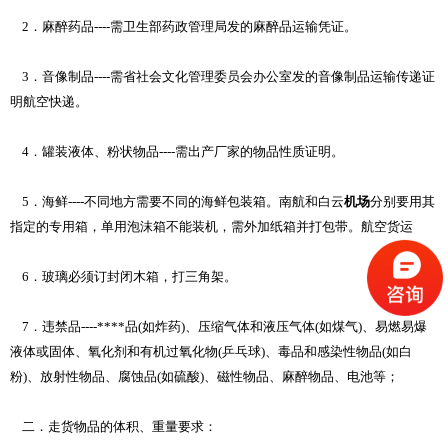
2．麻醉药品----需卫生部药政管理局发的麻醉品运输凭证。
3．音像制品----需省社会文化管理委员会办公室发的音像制品运输传递证
明
航空快递
。
4．罐装液体、粉状物品----需出产厂家的物品性质证明。
5．
海鲜
----不同地方需要不同的海鲜包装箱。南航和白云
机场
分别要用其
指定的专用箱，单用泡沫箱不能装机，需外加纸箱并打包带。
航空货运
6．玻璃必须订封闭木箱，打三角架。
7．违禁品----****品(如炸药)、压缩气体和液压气体(如煤气)、易燃易爆
液体或固体、氧化剂和有机过氧化物(乒乓球)、毒品和感染性物品(如白
粉)、放射性物品、腐蚀品(如硫酸)、磁性物品、麻醉物品、电池等；
二．走货物品的体积、重量要求：