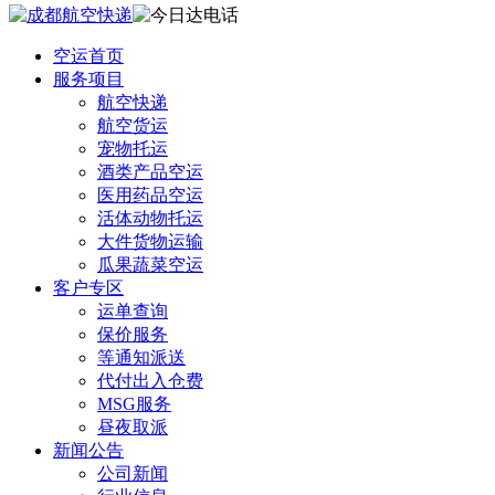
空运首页
服务项目
航空快递
航空货运
宠物托运
酒类产品空运
医用药品空运
活体动物托运
大件货物运输
瓜果蔬菜空运
客户专区
运单查询
保价服务
等通知派送
代付出入仓费
MSG服务
昼夜取派
新闻公告
公司新闻