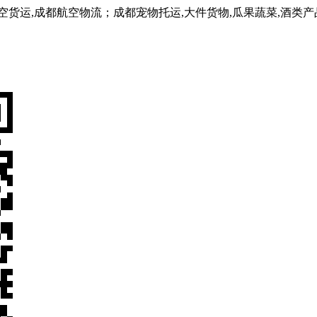
,成都航空物流；成都宠物托运,大件货物,瓜果蔬菜,酒类产品,医用