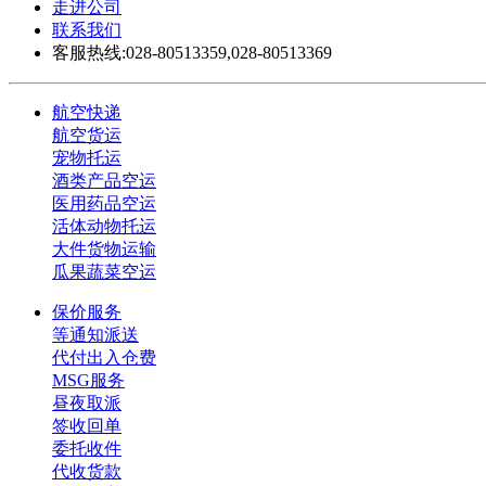
走进公司
联系我们
客服热线:028-80513359,028-80513369
航空快递
航空货运
宠物托运
酒类产品空运
医用药品空运
活体动物托运
大件货物运输
瓜果蔬菜空运
保价服务
等通知派送
代付出入仓费
MSG服务
昼夜取派
签收回单
委托收件
代收货款