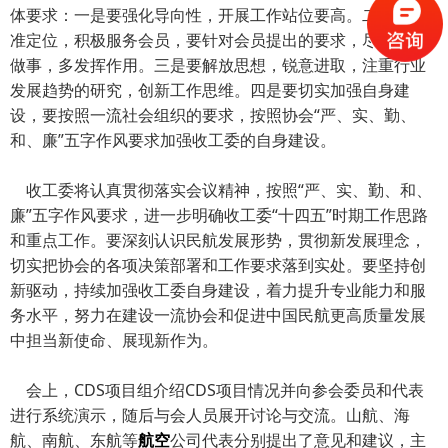
体要求：一是要强化导向性，开展工作站位要高。二是要找
准定位，积极服务会员，要针对会员提出的要求，尽可能多
做事，多发挥作用。三是要解放思想，锐意进取，注重行业
发展趋势的研究，创新工作思维。四是要切实加强自身建
设，要按照一流社会组织的要求，按照协会“严、实、勤、
和、廉”五字作风要求加强收工委的自身建设。
收工委将认真贯彻落实会议精神，按照“严、实、勤、和、
廉”五字作风要求，进一步明确收工委“十四五”时期工作思路
和重点工作。要深刻认识民航发展形势，贯彻新发展理念，
切实把协会的各项决策部署和工作要求落到实处。要坚持创
新驱动，持续加强收工委自身建设，着力提升专业能力和服
务水平，努力在建设一流协会和促进中国民航更高质量发展
中担当新使命、展现新作为。
会上，CDS项目组介绍CDS项目情况并向参会委员和代表
进行系统演示，随后与会人员展开讨论与交流。山航、海
航、南航、东航等
航空
公司代表分别提出了意见和建议，主