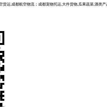
,成都航空物流；成都宠物托运,大件货物,瓜果蔬菜,酒类产品,医用